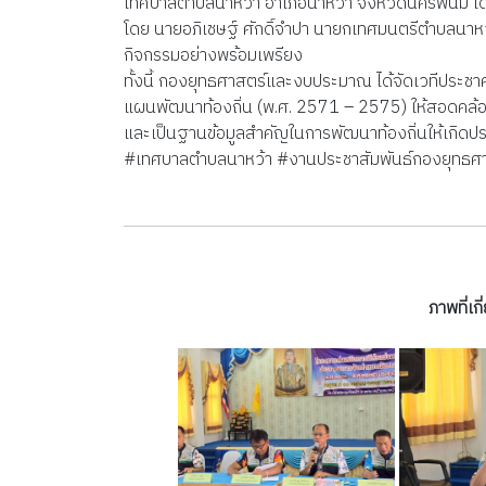
เทศบาลตำบลนาหว้า อำเภอนาหว้า จังหวัดนครพนม ได้ด
โดย นายอภิเชษฐ์ ศักดิ์จำปา นายกเทศมนตรีตำบลนาหว
กิจกรรมอย่างพร้อมเพรียง
ทั้งนี้ กองยุทธศาสตร์และงบประมาณ ได้จัดเวทีประชา
แผนพัฒนาท้องถิ่น (พ.ศ. 2571 – 2575) ให้สอดคล้อง
และเป็นฐานข้อมูลสำคัญในการพัฒนาท้องถิ่นให้เกิดป
#เทศบาลตำบลนาหว้า #งานประชาสัมพันธ์กองยุทธศ
ภาพที่เ